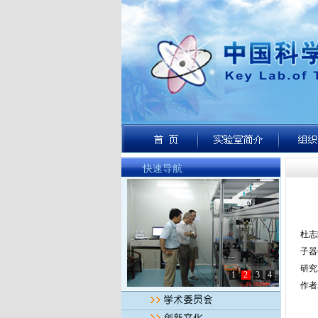
快速导航
杜志
子器
研究
1
2
3
4
作者