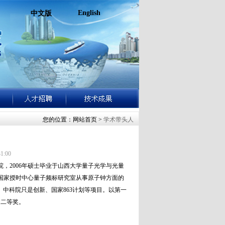
English
中文版
您的位置：网站首页 >
学术带头人
:00
院，
2006
年硕士毕业于山西大学量子光学与光量
国家授时中心量子频标研究室从事原子钟方面的
、中科院只是创新、国家
863
计划等项目。以第一
文二等奖。