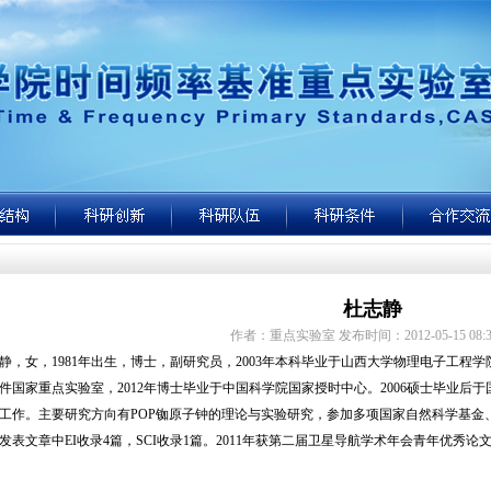
杜志静
作者：重点实验室 发布时间：2012-05-15 08:31
静，女，
1981
年出生，博士，副研究员，
2003
年本科毕业于山西大学物理电子工程学
件国家重点实验室，
2012
年博士毕业于中国科学院国家授时中心。
2006
硕士毕业后于
工作。主要研究方向有
POP
铷原子钟的理论与实验研究，参加多项国家自然科学基金
发表文章中
EI
收录
4
篇，
SCI
收录
1
篇。
2011
年获第二届卫星导航学术年会青年优秀论